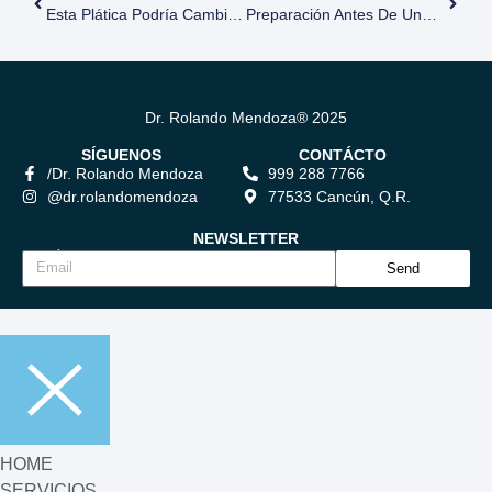
Esta Plática Podría Cambiar Tu Vida: Presentación En La Feria Internacional Del Libro Monterrey
Preparación Antes De Una Cirugía Plástica: Pasos Para Una Experiencia Segura Y Exitosa
Dr. Rolando Mendoza® 2025
SÍGUENOS
CONTÁCTO
/Dr. Rolando Mendoza
999 288 7766
@dr.rolandomendoza
77533 Cancún, Q.R.
NEWSLETTER
Suscríbete para mantenerte informado de nuestra actualidad.
Send
HOME
SERVICIOS